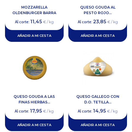
MOZZARELLA
QUESO GOUDA AL
OLDENBURGER BARRA
PESTO ROJO...
11,45
23,85
Al corte:
Al corte:
€ / kg
€ / kg
AÑADIR A MI CESTA
AÑADIR A MI CESTA
QUESO GOUDA A LAS
QUESO GALLEGO CON
FINAS HIERBAS...
D.O. TETILLA...
17,95
14,95
Al corte:
Al corte:
€ / kg
€ / kg
AÑADIR A MI CESTA
AÑADIR A MI CESTA