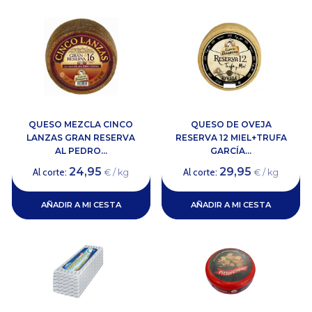
QUESO MEZCLA CINCO
QUESO DE OVEJA
LANZAS GRAN RESERVA
RESERVA 12 MIEL+TRUFA
AL PEDRO...
GARCÍA...
24,95
29,95
Al corte:
Al corte:
€ / kg
€ / kg
AÑADIR A MI CESTA
AÑADIR A MI CESTA