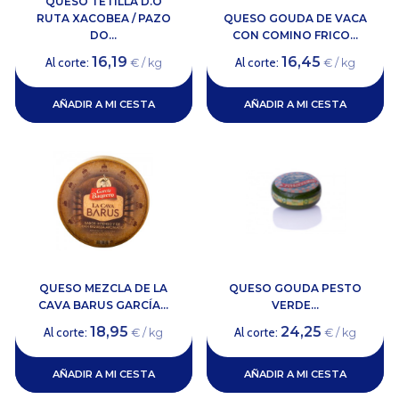
QUESO TETILLA D.O
RUTA XACOBEA / PAZO
QUESO GOUDA DE VACA
DO...
CON COMINO FRICO...
16,19
16,45
Al corte:
Al corte:
€ / kg
€ / kg
AÑADIR A MI CESTA
AÑADIR A MI CESTA
QUESO MEZCLA DE LA
QUESO GOUDA PESTO
CAVA BARUS GARCÍA...
VERDE...
18,95
24,25
Al corte:
Al corte:
€ / kg
€ / kg
AÑADIR A MI CESTA
AÑADIR A MI CESTA