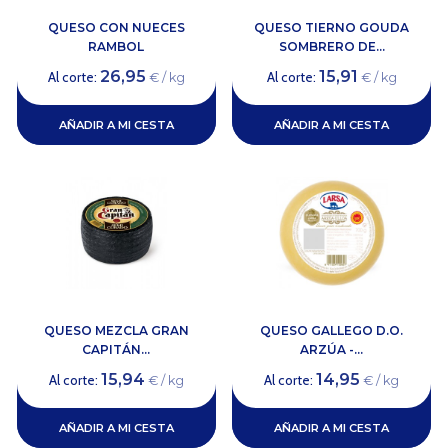
QUESO CON NUECES
QUESO TIERNO GOUDA
RAMBOL
SOMBRERO DE...
26,95
15,91
Al corte:
Al corte:
€ / kg
€ / kg
AÑADIR A MI CESTA
AÑADIR A MI CESTA
QUESO MEZCLA GRAN
QUESO GALLEGO D.O.
CAPITÁN...
ARZÚA -...
15,94
14,95
Al corte:
Al corte:
€ / kg
€ / kg
AÑADIR A MI CESTA
AÑADIR A MI CESTA