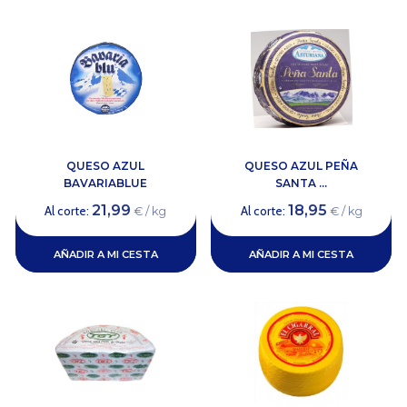
QUESO AZUL
QUESO AZUL PEÑA
BAVARIABLUE
SANTA ...
21,99
18,95
Al corte:
Al corte:
€ / kg
€ / kg
AÑADIR A MI CESTA
AÑADIR A MI CESTA