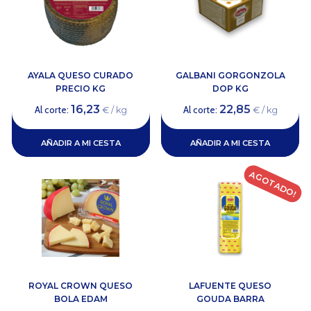
AYALA QUESO CURADO
GALBANI GORGONZOLA
PRECIO KG
DOP KG
16,23
22,85
Al corte:
Al corte:
€ / kg
€ / kg
AÑADIR A MI CESTA
AÑADIR A MI CESTA
AGOTADO!
ROYAL CROWN QUESO
LAFUENTE QUESO
BOLA EDAM
GOUDA BARRA