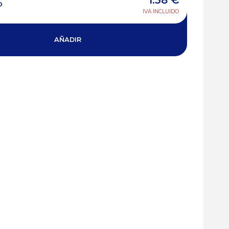
1.38
€
O
IVA INCLUIDO
AÑADIR