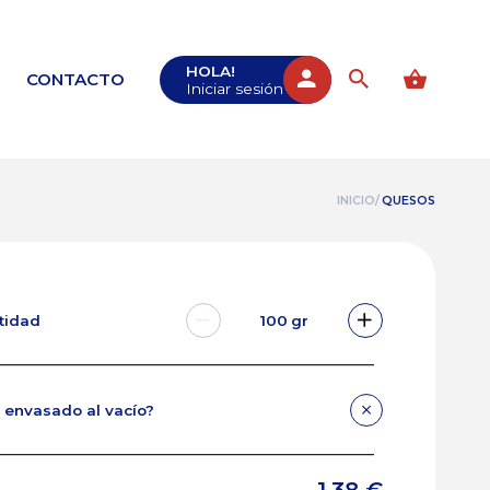
HOLA!
CONTACTO
Iniciar sesión
INICIO/
QUESOS
ntidad
100
gr
 envasado al vacío?