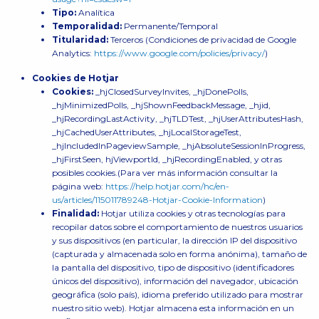
Tipo:
Analítica
Temporalidad:
Permanente/Temporal
Titularidad:
Terceros (Condiciones de privacidad de Google
Analytics:
https://www.google.com/policies/privacy/
)
Cookies de Hotjar
Cookies:
_hjClosedSurveyInvites, _hjDonePolls,
_hjMinimizedPolls, _hjShownFeedbackMessage, _hjid,
_hjRecordingLastActivity, _hjTLDTest, _hjUserAttributesHash,
_hjCachedUserAttributes, _hjLocalStorageTest,
_hjIncludedInPageviewSample, _hjAbsoluteSessionInProgress,
_hjFirstSeen, hjViewportId, _hjRecordingEnabled, y otras
posibles cookies.(Para ver más información consultar la
página web:
https://help.hotjar.com/hc/en-
us/articles/115011789248-Hotjar-Cookie-Information
)
Finalidad:
Hotjar utiliza cookies y otras tecnologías para
recopilar datos sobre el comportamiento de nuestros usuarios
y sus dispositivos (en particular, la dirección IP del dispositivo
(capturada y almacenada solo en forma anónima), tamaño de
la pantalla del dispositivo, tipo de dispositivo (identificadores
únicos del dispositivo), información del navegador, ubicación
geográfica (solo país), idioma preferido utilizado para mostrar
nuestro sitio web). Hotjar almacena esta información en un