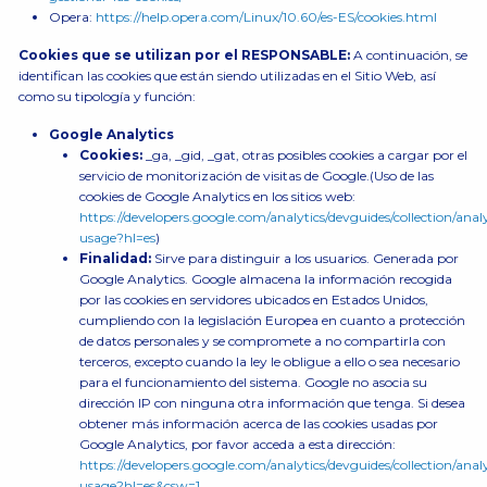
Opera:
https://help.opera.com/Linux/10.60/es-ES/cookies.html
Cookies que se utilizan por el RESPONSABLE:
A continuación, se
identifican las cookies que están siendo utilizadas en el Sitio Web, así
como su tipología y función:
Google Analytics
Cookies:
_ga, _gid, _gat, otras posibles cookies a cargar por el
servicio de monitorización de visitas de Google.(Uso de las
cookies de Google Analytics en los sitios web:
https://developers.google.com/analytics/devguides/collection/analy
usage?hl=es
)
Finalidad:
Sirve para distinguir a los usuarios. Generada por
Google Analytics. Google almacena la información recogida
por las cookies en servidores ubicados en Estados Unidos,
cumpliendo con la legislación Europea en cuanto a protección
de datos personales y se compromete a no compartirla con
terceros, excepto cuando la ley le obligue a ello o sea necesario
para el funcionamiento del sistema. Google no asocia su
dirección IP con ninguna otra información que tenga. Si desea
obtener más información acerca de las cookies usadas por
Google Analytics, por favor acceda a esta dirección:
https://developers.google.com/analytics/devguides/collection/analy
usage?hl=es&csw=1