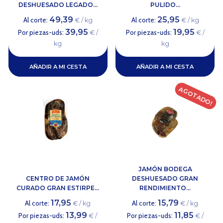
DESHUESADO LEGADO...
PULIDO...
49,39
25,95
Al corte:
Al corte:
€ / kg
€ / kg
39,95
19,95
Por piezas-uds:
Por piezas-uds:
€ /
€ /
kg
kg
AÑADIR A MI CESTA
AÑADIR A MI CESTA
AGOTADO!
JAMÓN BODEGA
CENTRO DE JAMÓN
DESHUESADO GRAN
CURADO GRAN ESTIRPE...
RENDIMIENTO...
17,95
15,79
Al corte:
Al corte:
€ / kg
€ / kg
13,99
11,85
Por piezas-uds:
Por piezas-uds:
€ /
€ /