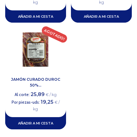
kg
kg
AÑADIR A MI CESTA
AÑADIR A MI CESTA
AGOTADO!
JAMÓN CURADO DUROC
50%...
25,89
Al corte:
€ / kg
19,25
Por piezas-uds:
€ /
kg
AÑADIR A MI CESTA