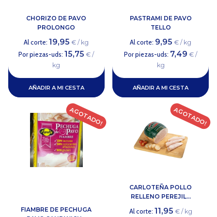
CHORIZO DE PAVO
PASTRAMI DE PAVO
PROLONGO
TELLO
19,95
9,95
Al corte:
Al corte:
€ / kg
€ / kg
15,75
7,49
Por piezas-uds:
Por piezas-uds:
€ /
€ /
kg
kg
AÑADIR A MI CESTA
AÑADIR A MI CESTA
AGOTADO!
AGOTADO!
CARLOTEÑA POLLO
RELLENO PEREJIL...
FIAMBRE DE PECHUGA
11,95
Al corte:
€ / kg