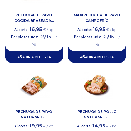
PECHUGA DE PAVO
MAXIPECHUGA DE PAVO
COCIDA BRASEADA...
CAMPOFRÍO
16,95
16,95
Al corte:
Al corte:
€ / kg
€ / kg
12,95
12,95
Por piezas-uds:
Por piezas-uds:
€ /
€ /
kg
kg
AÑADIR A MI CESTA
AÑADIR A MI CESTA
PECHUGA DE PAVO
PECHUGA DE POLLO
NATURARTE...
NATURARTE...
19,95
14,95
Al corte:
Al corte:
€ / kg
€ / kg