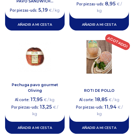
PAVO SANDWICH...
8,95
Por piezas-uds:
€ /
5,19
Por piezas-uds:
€ / kg
kg
AÑADIR A MI CESTA
AÑADIR A MI CESTA
AGOTADO!
Pechuga pavo gourmet
Oliving
ROTI DE POLLO
17,95
18,85
Al corte:
Al corte:
€ / kg
€ / kg
13,25
11,94
Por piezas-uds:
Por piezas-uds:
€ /
€ /
kg
kg
AÑADIR A MI CESTA
AÑADIR A MI CESTA