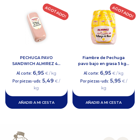
AGOTADO!
AGOTADO!
PECHUGA PAVO
Fiambre de Pechuga
SANDWICH ALMIREZ 4...
pavo bajo en grasa 5 kg...
6,95
6,95
Al corte:
Al corte:
€ / kg
€ / kg
5,49
5,95
Por piezas-uds:
Por piezas-uds:
€ /
€ /
kg
kg
AÑADIR A MI CESTA
AÑADIR A MI CESTA