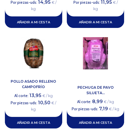
14,95
11,95
Por piezas-uds:
Por piezas-uds:
€ /
€ /
kg
kg
AÑADIR A MI CESTA
AÑADIR A MI CESTA
POLLO ASADO RELLENO
CAMPOFRÍO
PECHUGA DE PAVO
SILUETA...
13,95
Al corte:
€ / kg
8,99
Al corte:
€ / kg
10,50
Por piezas-uds:
€ /
7,19
Por piezas-uds:
€ / kg
kg
AÑADIR A MI CESTA
AÑADIR A MI CESTA