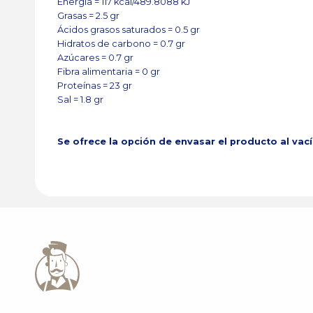
Energía = 117 kcal/489.8088 kJ
Grasas = 2.5 gr
Ácidos grasos saturados = 0.5 gr
Hidratos de carbono = 0.7 gr
Azúcares = 0.7 gr
Fibra alimentaria = 0 gr
Proteínas = 23 gr
Sal = 1.8 gr
Se ofrece la opción de envasar el producto al vac