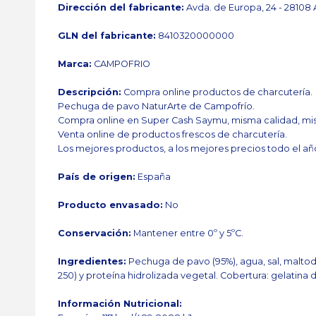
Dirección del fabricante:
Avda. de Europa, 24 - 2810
GLN del fabricante:
8410320000000
Marca:
CAMPOFRIO
Descripción:
Compra online productos de charcutería.
Pechuga de pavo NaturArte de Campofrío.
Compra online en Super Cash Saymu, misma calidad, mis
Venta online de productos frescos de charcutería.
Los mejores productos, a los mejores precios todo el añ
País de origen:
España
Producto envasado:
No
Conservación:
Mantener entre 0º y 5ºC.
Ingredientes:
Pechuga de pavo (95%), agua, sal, maltodex
250) y proteína hidrolizada vegetal. Cobertura: gelatina 
Información Nutricional: