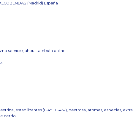
8 ALCOBENDAS (Madrid) España
mo servicio, ahora también online.
o.
trina, estabilizantes (E-451, E-452), dextrosa, aromas, especias, extr
de cerdo.