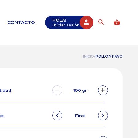
HOLA!
CONTACTO
Iniciar sesión
INICIO/
POLLO Y PAVO
ntidad
100
gr
te
Fino