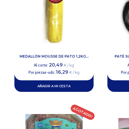
MEDALLÓN MOUSSE DE PATO 1,2KG...
PATÉ S
20,49
Al corte:
€ / kg
16,29
Por piezas-uds:
Por 
€ / kg
AÑADIR A MI CESTA
AGOTADO!