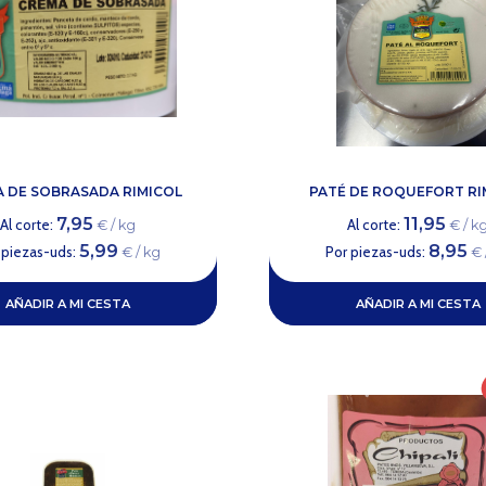
 DE SOBRASADA RIMICOL
PATÉ DE ROQUEFORT RI
7,95
11,95
Al corte:
Al corte:
€ / kg
€ / k
5,99
8,95
 piezas-uds:
Por piezas-uds:
€ / kg
€ 
AÑADIR A MI CESTA
AÑADIR A MI CESTA