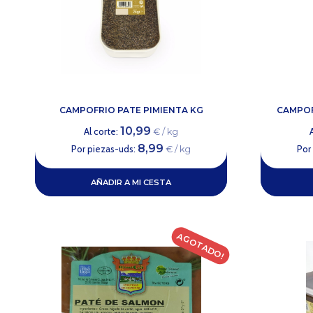
CAMPOFRIO PATE PIMIENTA KG
CAMPOFR
10,99
Al corte:
€ / kg
8,99
Por piezas-uds:
Por
€ / kg
AÑADIR A MI CESTA
AGOTADO!