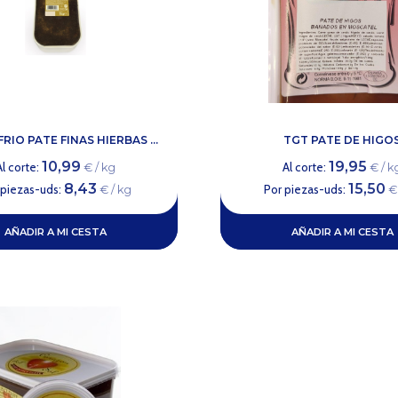
IO PATE FINAS HIERBAS ...
TGT PATE DE HIGO
10,99
19,95
Al corte:
Al corte:
€ / kg
€ / k
8,43
15,50
 piezas-uds:
Por piezas-uds:
€ / kg
€ 
AÑADIR A MI CESTA
AÑADIR A MI CESTA