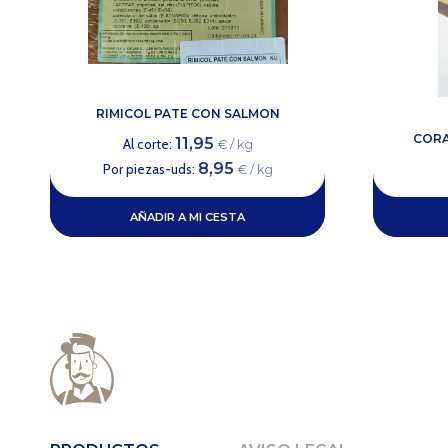
RIMICOL PATE CON SALMON
CORA
11,95
Al corte:
€ / kg
8,95
Por piezas-uds:
€ / kg
AÑADIR A MI CESTA