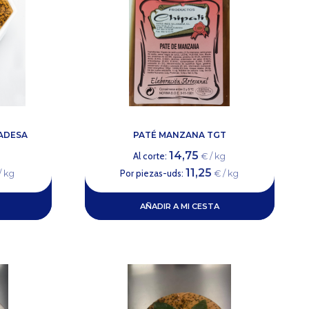
MADESA
PATÉ MANZANA TGT
14,75
Al corte:
g
€ / kg
11,25
Por piezas-uds:
/ kg
€ / kg
AÑADIR A MI CESTA