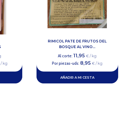
RIMICOL PATE DE FRUTOS DEL
S
BOSQUE AL VINO...
11,95
Al corte:
g
€ / kg
8,95
Por piezas-uds:
/ kg
€ / kg
AÑADIR A MI CESTA