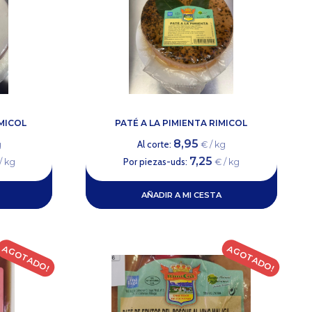
MICOL
PATÉ A LA PIMIENTA RIMICOL
8,95
Al corte:
g
€ / kg
7,25
Por piezas-uds:
/ kg
€ / kg
AÑADIR A MI CESTA
AGOTADO!
AGOTADO!