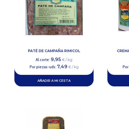
PATÉ DE CAMPAÑA RIMICOL
CREMA
9,95
Al corte:
€ / kg
7,49
Por piezas-uds:
Por
€ / kg
AÑADIR A MI CESTA