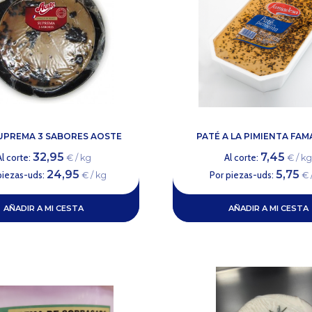
UPREMA 3 SABORES AOSTE
PATÉ A LA PIMIENTA FA
32,95
7,45
Al corte:
Al corte:
€ / kg
€ / k
24,95
5,75
piezas-uds:
Por piezas-uds:
€ / kg
€ 
AÑADIR A MI CESTA
AÑADIR A MI CESTA