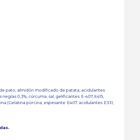
 de pato, almidón modificado de patata, acidulantes:
 negras 0,3%, cúrcuma, sal, gelificantes: E-407, E415,
na (Gelatina porcina, espesante: E407, acidulantes: E331,
adas.