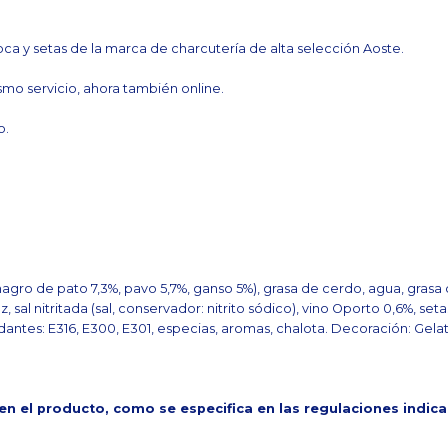
 y setas de la marca de charcutería de alta selección Aoste.
mo servicio, ahora también online.
o.
agro de pato 7,3%, pavo 5,7%, ganso 5%), grasa de cerdo, agua, grasa
sal nitritada (sal, conservador: nitrito sódico), vino Oporto 0,6%, setas
antes: E316, E300, E301, especias, aromas, chalota. Decoración: Gelati
 en el producto, como se especifica en las regulaciones indic