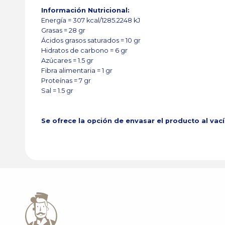
Información Nutricional:
Energía = 307 kcal/1285.2248 kJ
Grasas = 28 gr
Ácidos grasos saturados = 10 gr
Hidratos de carbono = 6 gr
Azúcares = 1.5 gr
Fibra alimentaria = 1 gr
Proteínas = 7 gr
Sal = 1.5 gr
Se ofrece la opción de envasar el producto al vac