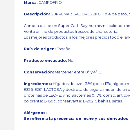
Marca:
CAMPOFRIO
Descripción:
SUPREMA 3 SABORES 2KG. Foie de pato, oca
Compra online en Super Cash Saymu, misma calidad, mis
Venta online de productos frescos de charcutería.
Los mejores productos, a los mejores precios todo el añ
País de origen:
España
Producto envasado:
No
Conservación:
Mantener entre 0° y 4° C.
Ingredientes:
Hígados de aves 35% (pollo 17%, hígado m
E326, E261, LACTOSA y dextrosa de trigo, almidón de arroz, 
proteínas de LECHE, vino Sauternes 0,15%, coñac, antioxid
colorante: E-150c, conservante: E-202, 5 bahías, setas.
Alérgenos:
Se refiere a la presencia de leche y sus derivados