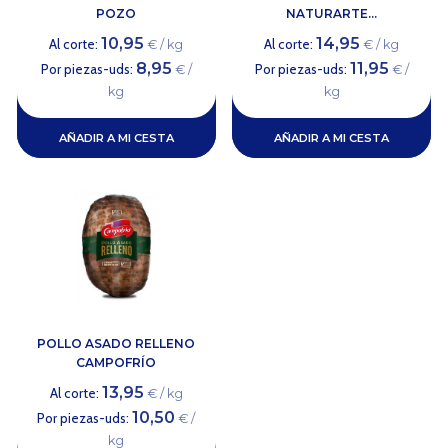
POZO
NATURARTE...
10,95
14,95
Al corte:
Al corte:
€ / kg
€ / kg
8,95
11,95
Por piezas-uds:
Por piezas-uds:
€ /
€ /
kg
kg
AÑADIR A MI CESTA
AÑADIR A MI CESTA
POLLO ASADO RELLENO
CAMPOFRÍO
13,95
Al corte:
€ / kg
10,50
Por piezas-uds:
€ /
kg