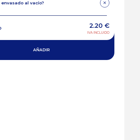
 envasado al vacío?
2.20
€
O
IVA INCLUIDO
AÑADIR