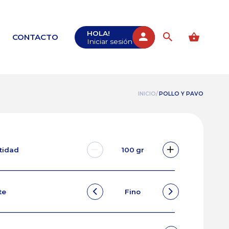
HOLA!
CONTACTO
Iniciar sesión
INICIO/
POLLO Y PAVO
ntidad
100
gr
te
Fino