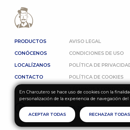
PRODUCTOS
AVISO LEGAL
CONÓCENOS
CONDICIONES DE USO
LOCALÍZANOS
POLÍTICA DE PRIVACIDA
CONTACTO
POLÍTICA DE COOKIES
TÉRMINOS Y CONDICIO
En Charcutero se hace uso de cookies con la finalid
personalización de la experiencia de navegación del
Lunes-Sábado 07:30-21:30
ACEPTAR TODAS
RECHAZAR TODA