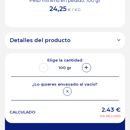
Peso mínimo en pedido: 100
gr
24,25
€ / KG
Detalles del producto
Elige la cantidad
100
gr
¿Lo quieres envasado al vacío?
2.43
€
CALCULADO
IVA INCLUIDO