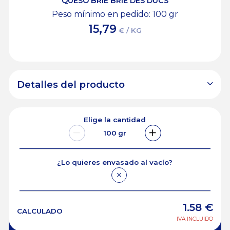
QUESO BRIE BRIE DES DUCS
Peso mínimo en pedido: 100
gr
15,79
€ / KG
Detalles del producto
Elige la cantidad
100
gr
¿Lo quieres envasado al vacío?
1.58
€
CALCULADO
IVA INCLUIDO