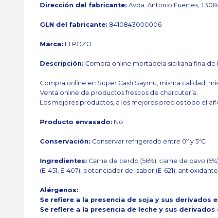
Dirección del fabricante:
Avda. Antonio Fuertes, 1 30
GLN del fabricante:
8410843000006
Marca:
ELPOZO
Descripción:
Compra online mortadela siciliana fina de 
Compra online en Super Cash Saymu, misma calidad, mis
Venta online de productos frescos de charcutería.
Los mejores productos, a los mejores precios todo el añ
Producto envasado:
No
Conservación:
Conservar refrigerado entre 0º y 5ºC.
Ingredientes:
Carne de cerdo (56%), carne de pavo (5%)
(E-451, E-407), potenciador del sabor (E-621), antioxidante
Alérgenos:
Se refiere a la presencia de soja y sus derivados 
Se refiere a la presencia de leche y sus derivados