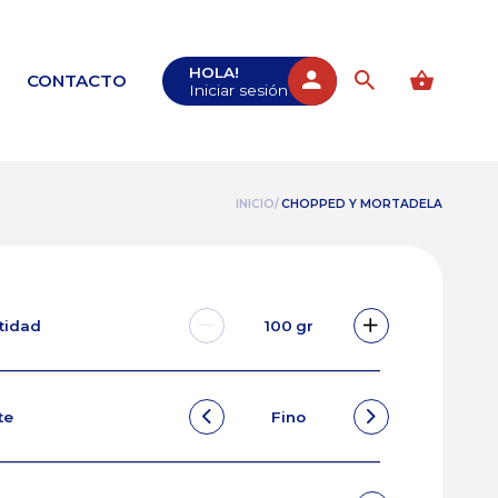
HOLA!
CONTACTO
Iniciar sesión
INICIO/
CHOPPED Y MORTADELA
ntidad
100
gr
te
Fino