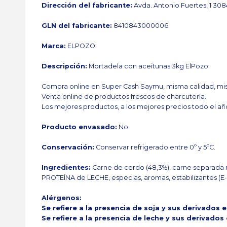
Dirección del fabricante:
Avda. Antonio Fuertes, 1 30
GLN del fabricante:
8410843000006
Marca:
ELPOZO
Descripción:
Mortadela con aceitunas 3kg ElPozo.
Compra online en Super Cash Saymu, misma calidad, mis
Venta online de productos frescos de charcutería.
Los mejores productos, a los mejores precios todo el añ
Producto envasado:
No
Conservación:
Conservar refrigerado entre 0º y 5ºC.
Ingredientes:
Carne de cerdo (48,3%), carne separada 
PROTEÍNA de LECHE, especias, aromas, estabilizantes (E-45
Alérgenos:
Se refiere a la presencia de soja y sus derivados 
Se refiere a la presencia de leche y sus derivados