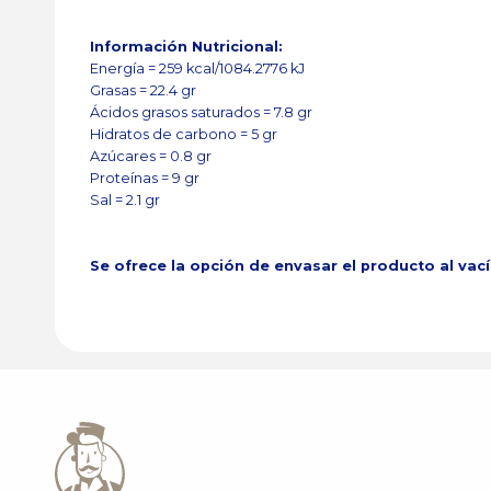
Información Nutricional:
Energía = 259 kcal/1084.2776 kJ
Grasas = 22.4 gr
Ácidos grasos saturados = 7.8 gr
Hidratos de carbono = 5 gr
Azúcares = 0.8 gr
Proteínas = 9 gr
Sal = 2.1 gr
Se ofrece la opción de envasar el producto al vac