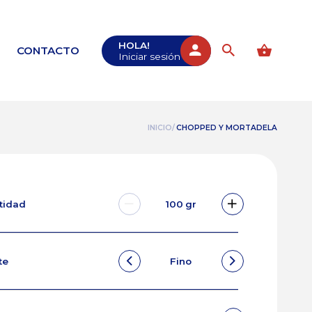
HOLA!
CONTACTO
Iniciar sesión
INICIO/
CHOPPED Y MORTADELA
ntidad
100
gr
te
Fino