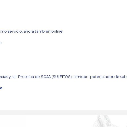
a
mo servicio, ahora también online.
o.
ias y sal. Proteína de SOJA (SULFITOS), almidón, potenciador de sabor
ío