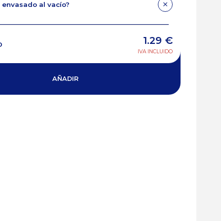
 envasado al vacío?
1.29
€
O
IVA INCLUIDO
AÑADIR