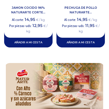
JAMON COCIDO 96%
PECHUGA DE POLLO
NATURARTE CORTE...
NATURARTE...
14,95
14,95
Al corte:
Al corte:
€ / kg
€ / kg
12,95
11,95
Por piezas-uds:
Por piezas-uds:
€ /
€ /
kg
kg
AÑADIR A MI CESTA
AÑADIR A MI CESTA