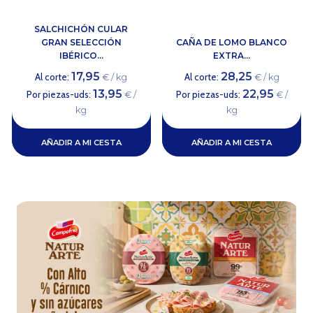
SALCHICHÓN CULAR
GRAN SELECCIÓN
CAÑA DE LOMO BLANCO
IBÉRICO...
EXTRA...
17,95
28,25
Al corte:
Al corte:
€ / kg
€ / kg
13,95
22,95
Por piezas-uds:
Por piezas-uds:
€ /
€ /
kg
kg
AÑADIR A MI CESTA
AÑADIR A MI CESTA